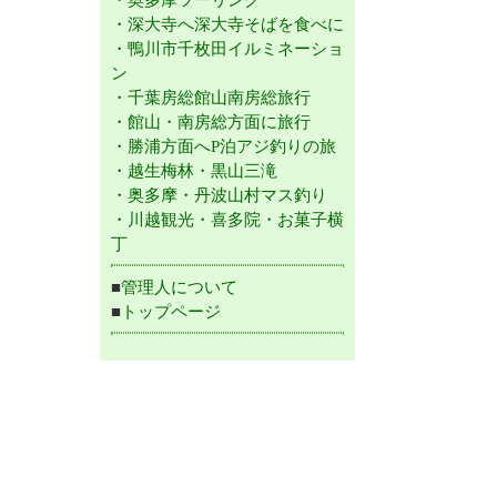
・
深大寺へ深大寺そばを食べに
・
鴨川市千枚田イルミネーショ
ン
・
千葉房総館山南房総旅行
・
館山・南房総方面に旅行
・
勝浦方面へP泊アジ釣りの旅
・
越生梅林・黒山三滝
・
奥多摩・丹波山村マス釣り
・
川越観光・喜多院・お菓子横
丁
■
管理人について
■
トップページ