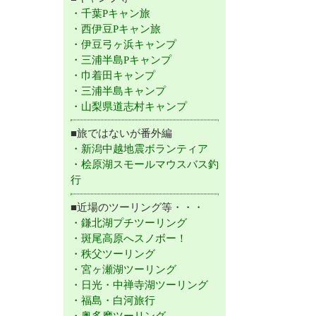
・
千葉Pキャン旅
・
西伊豆Pキャン旅
・
伊豆弓ヶ浜キャンプ
・
三浦半島Pキャンプ
・
巾着田キャンプ
・
三浦半島キャンプ
・
山梨県道志村キャンプ
■旅ではないが番外編
・
新潟中越地震ボランティア
・
桧原湖スモールマウスバス釣
行
■近場のツーリング等・・・
・
鎌北湖プチツーリング
・
斑尾高原へスノボー！
・
秩父ツーリング
・
宮ヶ瀬湖ツーリング
・
日光・中禅寺湖ツーリング
・
福島・白河旅行
・
奥多摩ツーリング