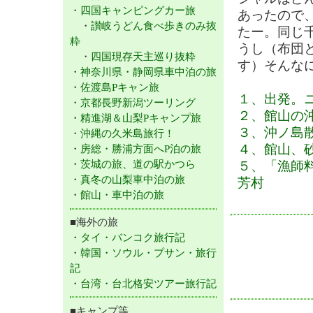
・
四国キャンピングカー旅
あったので
・
讃岐うどん食べ歩きのみ抜
たー。同じ
粋
うし（布団
・
四国現存天主巡り抜粋
す）そんな
・
神奈川県・静岡県車中泊の旅
・
佐渡島Pキャン旅
１、出発。
・
京都長野新潟ツーリング
２、館山の
・
精進湖＆山梨Pキャンプ旅
３、沖ノ島
・
沖縄の久米島旅行！
４、館山、
・
房総・勝浦方面へP泊の旅
・
茨城の旅、道の駅かつら
５、「漁師
・
真冬の山梨車中泊の旅
芳村
・
館山・車中泊の旅
■海外の旅
・
タイ・バンコク旅行記
・
韓国・ソウル・プサン・旅行
記
・
台湾・台北格安ツアー旅行記
■キャンプ等