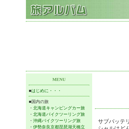
MENU
■
はじめに・・・
■国内の旅
・
北海道キャンピングカー旅
・
北海道バイクツーリング旅
・
沖縄バイクツーリング旅
サブバッテ
・
伊勢奈良京都琵琶湖天橋立
シャルはど