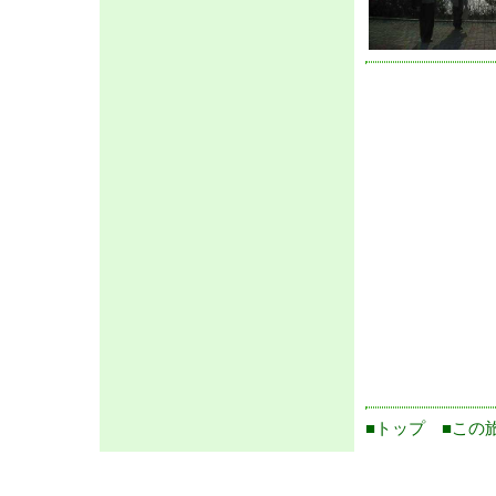
■トップ
■この