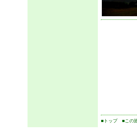
■トップ
■この